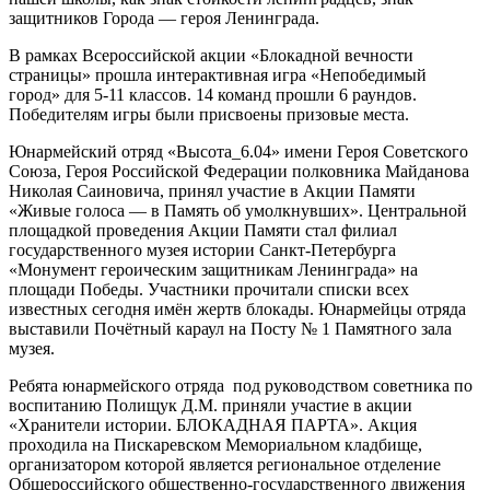
защитников Города — героя Ленинграда.
В рамках Всероссийской акции «Блокадной вечности
страницы» прошла интерактивная игра «Непобедимый
город» для 5-11 классов. 14 команд прошли 6 раундов.
Победителям игры были присвоены призовые места.
Юнармейский отряд «Высота_6.04» имени Героя Советского
Союза, Героя Российской Федерации полковника Майданова
Николая Саиновича, принял участие в Акции Памяти
«Живые голоса — в Память об умолкнувших». Центральной
площадкой проведения Акции Памяти стал филиал
государственного музея истории Санкт-Петербурга
«Монумент героическим защитникам Ленинграда» на
площади Победы. Участники прочитали списки всех
известных сегодня имён жертв блокады. Юнармейцы отряда
выставили Почётный караул на Посту № 1 Памятного зала
музея.
Ребята юнармейского отряда под руководством советника по
воспитанию Полищук Д.М. приняли участие в акции
«Хранители истории. БЛОКАДНАЯ ПАРТА». Акция
проходила на Пискаревском Мемориальном кладбище,
организатором которой является региональное отделение
Общероссийского общественно-государственного движения