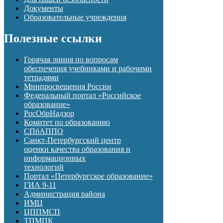
Документы
Образовательные учреждения
Полезные ссылки
Горячая линия по вопросам
обеспечения учебниками и рабочими
тетрадями
Минпросвещения России
Федеральный портал «Российское
образование»
РосОбрНадзор
Комитет по образованию
СПбАППО
Санкт-Петербургский центр
оценки качества образования и
информационных
технологий
Портал «Петербургское образование»
ГИА 9-11
Администрация района
ИМЦ
ЦППМСП
ТПМПК