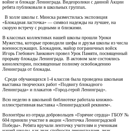
войне и блокаде Ленинграда. Видеоролики с данной Акции
ребята публиковали в школьных группах.
В холле школы г. Минска разместилась экспозиция
«Блокадная ласточка» — символ надежды на лучшее, на
скорую встречу с родными и близкими.
В классных коллективах нашей школы прошли Уроки
Мужества, которые проводили шефы и друзья школы из числа
военнослужащих. Блокадник, майор пограничных войск
Игорь Глебович Занкович провел Урок Памяти, посвященный
прорыву блокады Ленинграда. В актовом зале состоялись
кинолектории, посвященные полному освобождению
Ленинграда от блокады.
Среди обучающихся 1-4 классов была проведена школьная
выставка творческих работ «Подвигу блокадного
Ленинграда» и плакатов «Город-герой Ленинград».
Всю неделю в школьной библиотеке работала книжно-
иллюстративная выставка «Ленинградский реквием».
Волонтёры из отряда добровольцев «Горячие сердца» ГБОУ №
604 приняли участие в акции «Ленточка Ленинградской
Победы». Ребята вручали ленточку учителям и ученикам
нашей школы, как знак стойкости ленинградцев, знак