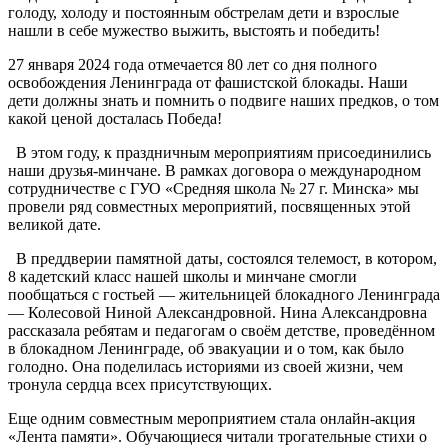
голоду, холоду и постоянным обстрелам дети и взрослые
нашли в себе мужество выжить, выстоять и победить!
27 января 2024 года отмечается 80 лет со дня полного
освобождения Ленинграда от фашистской блокады. Наши
дети должны знать и помнить о подвиге наших предков, о том
какой ценой досталась Победа!
В этом году, к праздничным мероприятиям присоединились
наши друзья-минчане. В рамках договора о международном
сотрудничестве с ГУО «Средняя школа № 27 г. Минска» мы
провели ряд совместных мероприятий, посвященных этой
великой дате.
В преддверии памятной даты, состоялся телемост, в котором,
8 кадетский класс нашей школы и минчане смогли
пообщаться с гостьей — жительницей блокадного Ленинграда
— Колесовой Ниной Александровной. Нина Александровна
рассказала ребятам и педагогам о своём детстве, проведённом
в блокадном Ленинграде, об эвакуации и о том, как было
голодно. Она поделилась историями из своей жизни, чем
тронула сердца всех присутствующих.
Еще одним совместным мероприятием стала онлайн-акция
«Лента памяти». Обучающиеся читали трогательные стихи о