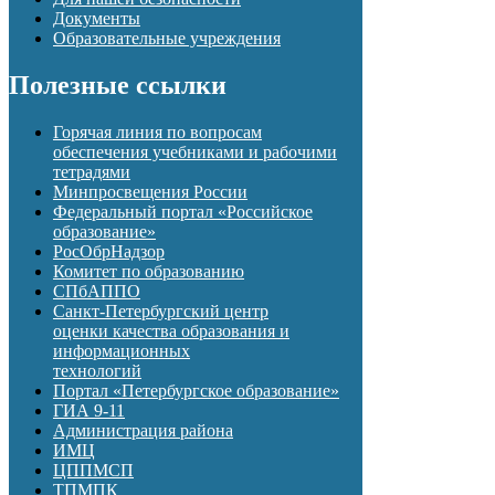
Документы
Образовательные учреждения
Полезные ссылки
Горячая линия по вопросам
обеспечения учебниками и рабочими
тетрадями
Минпросвещения России
Федеральный портал «Российское
образование»
РосОбрНадзор
Комитет по образованию
СПбАППО
Санкт-Петербургский центр
оценки качества образования и
информационных
технологий
Портал «Петербургское образование»
ГИА 9-11
Администрация района
ИМЦ
ЦППМСП
ТПМПК