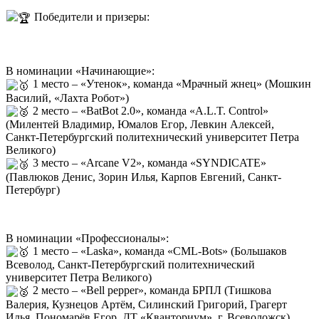
Победители и призеры:
В номинации «Начинающие»:
1 место – «Утенок», команда «Мрачный жнец» (Мошкин
Василий, «Лахта Робот»)
2 место – «BatBot 2.0», команда «A.L.T. Control»
(Милентей Владимир, Юмалов Егор, Левкин Алексей,
Санкт-Петербургский политехнический университет Петра
Великого)
3 место – «Arcane V2», команда «SYNDICATE»
(Павлюков Денис, Зорин Илья, Карпов Евгений, Санкт-
Петербург)
В номинации «Профессионалы»:
1 место – «Laska», команда «CML-Bots» (Большаков
Всеволод, Санкт-Петербургский политехнический
университет Петра Великого)
2 место – «Bell pepper», команда БРПЛ (Тишкова
Валерия, Кузнецов Артём, Силинский Григорий, Грагерт
Илья, Пономарёв Егор, ДТ «Кванториум», г. Всеволожск)