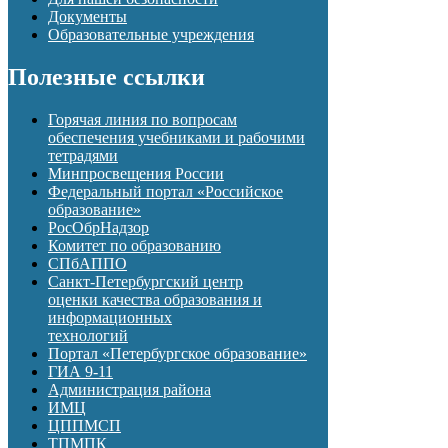
Документы
Образовательные учреждения
Полезные ссылки
Горячая линия по вопросам
обеспечения учебниками и рабочими
тетрадями
Минпросвещения России
Федеральный портал «Российское
образование»
РосОбрНадзор
Комитет по образованию
СПбАППО
Санкт-Петербургский центр
оценки качества образования и
информационных
технологий
Портал «Петербургское образование»
ГИА 9-11
Администрация района
ИМЦ
ЦППМСП
ТПМПК