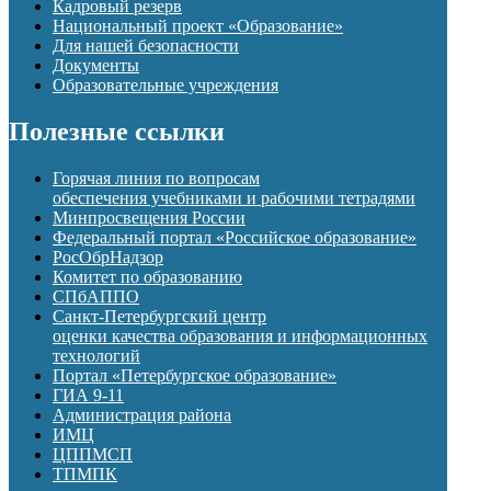
Кадровый резерв
Национальный проект «Образование»
Для нашей безопасности
Документы
Образовательные учреждения
Полезные ссылки
Горячая линия по вопросам
обеспечения учебниками и рабочими тетрадями
Минпросвещения России
Федеральный портал «Российское образование»
РосОбрНадзор
Комитет по образованию
СПбАППО
Санкт-Петербургский центр
оценки качества образования и информационных
технологий
Портал «Петербургское образование»
ГИА 9-11
Администрация района
ИМЦ
ЦППМСП
ТПМПК