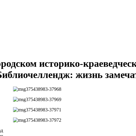
ородском историко-краеведческ
Библиочеллендж: жизнь замеч
ад
ее