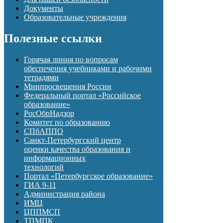
Документы
Образовательные учреждения
Полезные ссылки
Горячая линия по вопросам
обеспечения учебниками и рабочими
тетрадями
Минпросвещения России
Федеральный портал «Российское
образование»
РосОбрНадзор
Комитет по образованию
СПбАППО
Санкт-Петербургский центр
оценки качества образования и
информационных
технологий
Портал «Петербургское образование»
ГИА 9-11
Администрация района
ИМЦ
ЦППМСП
ТПМПК