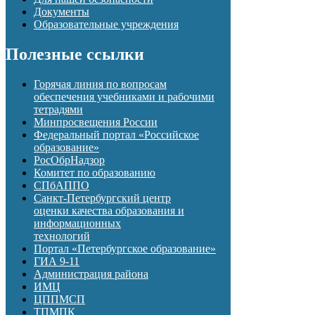
Документы
Образовательные учреждения
Полезные ссылки
Горячая линия по вопросам
обеспечения учебниками и рабочими
тетрадями
Минпросвещения России
Федеральный портал «Российское
образование»
РосОбрНадзор
Комитет по образованию
СПбАППО
Санкт-Петербургский центр
оценки качества образования и
информационных
технологий
Портал «Петербургское образование»
ГИА 9-11
Администрация района
ИМЦ
ЦППМСП
ТПМПК