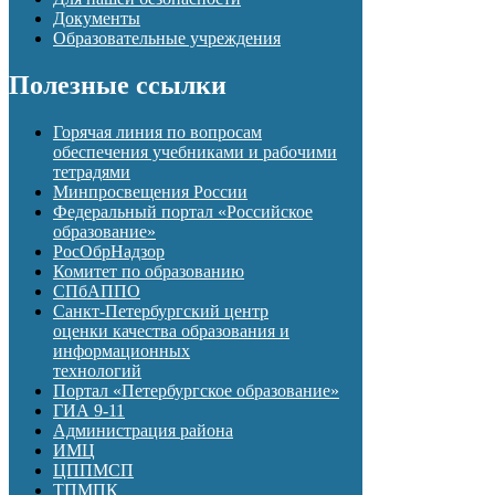
Документы
Образовательные учреждения
Полезные ссылки
Горячая линия по вопросам
обеспечения учебниками и рабочими
тетрадями
Минпросвещения России
Федеральный портал «Российское
образование»
РосОбрНадзор
Комитет по образованию
СПбАППО
Санкт-Петербургский центр
оценки качества образования и
информационных
технологий
Портал «Петербургское образование»
ГИА 9-11
Администрация района
ИМЦ
ЦППМСП
ТПМПК