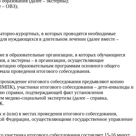
бразования (далее – экстерны);
 – ОВЗ);
наторно-курортных, в которых проводятся необходимые
для нуждающихся в длительном лечении (далее вместе –
ие в образовательные организации, в которых обучающиеся
ия, а экстерны – в организации, осуществляющие
дитацию образовательным программам основного общего
начала проведения итогового собеседования.
 прохождение итогового собеседования предъявляют копию
ПМПК), участники итогового собеседования – дети-инвалиды и
ию справки, подтверждающей факт установления
 медико-социальной экспертизы (далее – справка,
К.
 и (или) в местах проведения итогового собеседования,
кой Федерации, осуществляющими государственное управление
 участника итогового собеседования составляет 15-16 минут.