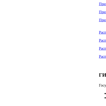
При
При
При
Рас
Рас
Рас
Рас
ГИ
Госу