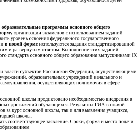
аниченными возможностями здоровья, обучающихся детей
х образовательные программы основного общего
форму
организации экзаменов с использованием заданий
вить уровень освоения федерального государственного
ии
в новой форме
используются задания стандартизированной
тким и развернутым ответом. Выполнение этих заданий
ного стандарта основного общего образования выпускниками IX
ой власти субъектов Российской Федерации, осуществляющими
 учреждений, образовательных учреждений начального и
о самоуправления, осуществляющих полномочия в сфере
в основной школы продиктовано необходимостью внедрения в
бных достижений обучающихся. Результаты ГИА в но-вой
ов за курс основной школы, так и для выявления учащихся,
старшей школы.
ть соответствующее заявление. Сроки, форма и место подачи
образованием.