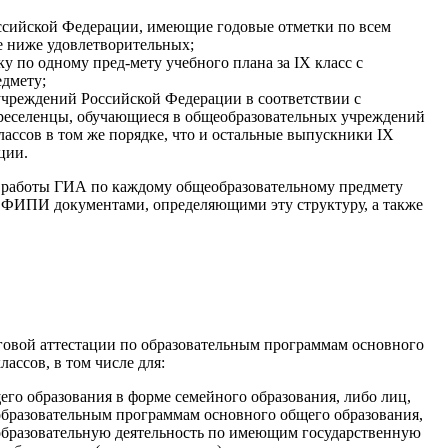
ссийской Федерации, имеющие годовые отметки по всем
е ниже удовлетворительных;
 по одному пред-мету учебного плана за IX класс с
едмету;
чреждений Российской Федерации в соответствии с
ереселенцы, обучающиеся в общеобразовательных учреждений
ассов в том же порядке, что и остальные выпускники IX
ции.
й работы ГИА по каждому общеобразовательному предмету
е ФИПИ документами, определяющими эту структуру, а также
оговой аттестации по образовательным программам основного
ассов, в том числе для:
го образования в форме семейного образования, либо лиц,
бразовательным программам основного общего образования,
бразовательную деятельность по имеющим государственную