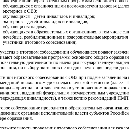
аккредитацию образовательным программам основного общего о
обучающихся с ограниченными возможностями здоровья (далее
экстернов с ОВЗ;
обучающихся – детей-инвалидов и инвалидов;
экстернов – детей-инвалидов и инвалидов;
обучающихся на дому;
обучающихся в образовательных организациях, в том числе са
лечебные, реабилитационные и оздоровительные мероприятия 
участники итогового собеседования).
 участия в итоговом собеседовании обучающиеся подают заявлен
аивают образовательные программы основного общего образован
азовательную деятельность по имеющим государственную аккре
зования, по выбору экстернов не позднее чем за две недели до 
стники итогового собеседования с ОВЗ при подаче заявления на
омендаций психолого-медико-педагогической комиссии (далее – 
алиды – оригинал или заверенную в установленном порядке коп
алидности, выданной федеральным государственным учреждением
тверждающая инвалидность), а также копию рекомендаций ПМП
овое собеседование проводится в образовательных организациях
еделенных органами исполнительной власти субъектов Российс
ере образования.
олжительность проведения итогового собеседования для каждого