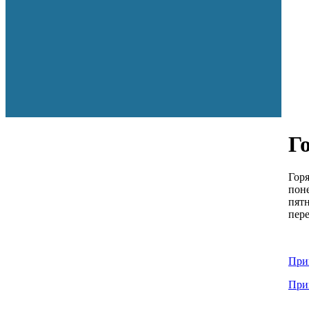
Г
Гор
поне
пятн
пере
При
При