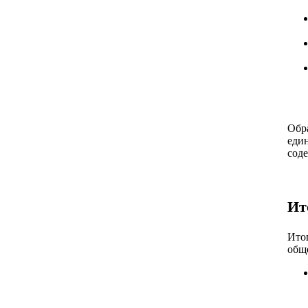
Обр
еди
сод
Ит
Ито
обще