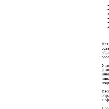
Для
осв
обр
обра
Уча
рек
инв
инв
под
Итог
опр
в сф
Прод