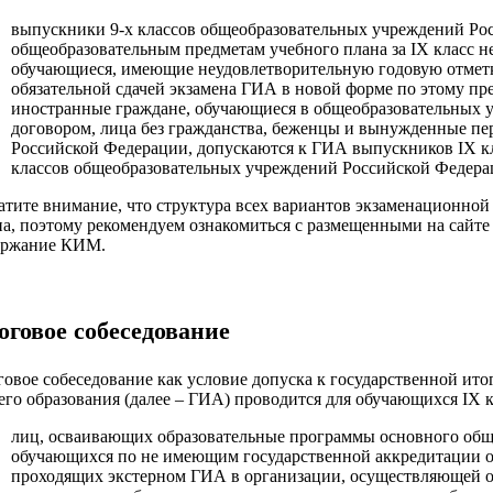
выпускники 9-х классов общеобразовательных учреждений Ро
общеобразовательным предметам учебного плана за IX класс н
обучающиеся, имеющие неудовлетворительную годовую отметку
обязательной сдачей экзамена ГИА в новой форме по этому пр
иностранные граждане, обучающиеся в общеобразовательных у
договором, лица без гражданства, беженцы и вынужденные п
Российской Федерации, допускаются к ГИА выпускников IX кл
классов общеобразовательных учреждений Российской Федера
атите внимание, что структура всех вариантов экзаменационно
на, поэтому рекомендуем ознакомиться с размещенными на сайт
ержание КИМ.
оговое собеседование
говое собеседование как условие допуска к государственной ит
го образования (далее – ГИА) проводится для обучающихся IX кл
лиц, осваивающих образовательные программы основного обще
обучающихся по не имеющим государственной аккредитации о
проходящих экстерном ГИА в организации, осуществляющей о