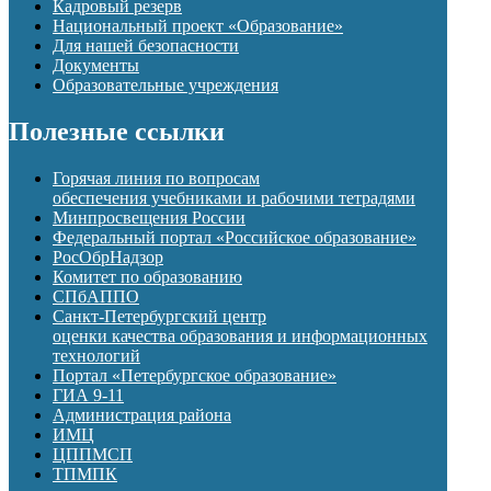
Кадровый резерв
Национальный проект «Образование»
Для нашей безопасности
Документы
Образовательные учреждения
Полезные ссылки
Горячая линия по вопросам
обеспечения учебниками и рабочими тетрадями
Минпросвещения России
Федеральный портал «Российское образование»
РосОбрНадзор
Комитет по образованию
СПбАППО
Санкт-Петербургский центр
оценки качества образования и информационных
технологий
Портал «Петербургское образование»
ГИА 9-11
Администрация района
ИМЦ
ЦППМСП
ТПМПК