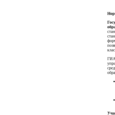
Нор
Гос
обр
ста
ста
форм
поз
клас
ГИА
упр
сре
обра
Уча