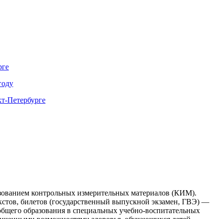
рге
году
кт-Петербурге
ьзованием контрольных измерительных материалов (КИМ).
кстов, билетов (государственный выпускной экзамен, ГВЭ) —
общего образования в специальных учебно-воспитательных