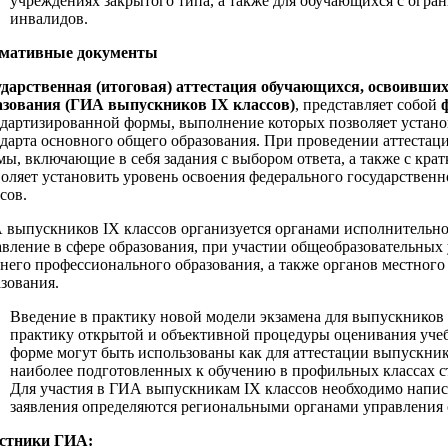
учреждениях закрытого типа, а также для обучающихся с огр
инвалидов.
мативные документы
ударственная (итоговая) аттестация обучающихся, освоивши
азования (ГИА выпускников IX классов)
, представляет собой
ндартизированной формы, выполнение которых позволяет устано
ндарта основного общего образования. При проведении аттестац
ы, включающие в себя задания с выбором ответа, а также с кра
воляет установить уровень освоения федерального государствен
сов.
 выпускников IX классов организуется органами исполнительн
авление в сфере образования, при участии общеобразовательных
днего профессионального образования, а также органов местног
зования.
Введение в практику новой модели экзамена для выпускнико
практику открытой и объективной процедуры оценивания уче
форме могут быть использованы как для аттестации выпускник
наиболее подготовленных к обучению в профильных классах 
Для участия в ГИА выпускникам IX классов необходимо написа
заявления определяются региональными органами управления 
стники ГИА: