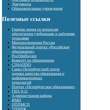
Документы
Образовательные учреждения
Полезные ссылки
Горячая линия по вопросам
обеспечения учебниками и рабочими
тетрадями
Минпросвещения России
Федеральный портал «Российское
образование»
РосОбрНадзор
Комитет по образованию
СПбАППО
Санкт-Петербургский центр
оценки качества образования и
информационных
технологий
Портал «Петербургское образование»
ГИА 9-11
Администрация района
ИМЦ
ЦППМСП
ТПМПК