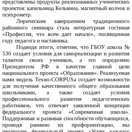
представлены продукты
реализованных ученических
проектов
: капельница Кельвина, магнитный волчок и
психрометр.
Лирическим завершением традиционного
районного семинара стала литературная гостиная
«Профессия, что всем дает начало», посвященная
году педагога и наставника.
Подводя итоги, отметим, что ГБОУ школа №
530 создает
условия
для самореализации и развития
талантов своих учеников, а это определено
Президентом РФ в качестве главной цели
национального проекта «Образование». Реализуемая
нами модель
Техно-
CORPUS
а
создает возможности
для получения качественного общего образования
школьниками, а также
создает
условия
профессионального развития педагогических
работников, что отвечает заявленной концепции
федерального проекта «Современная школа»
.
Поддерживая и развивая способности
обучающихся,
проводя раннюю их профориентацию
,
мы
реализуем
федеральный проект «Успех каждого