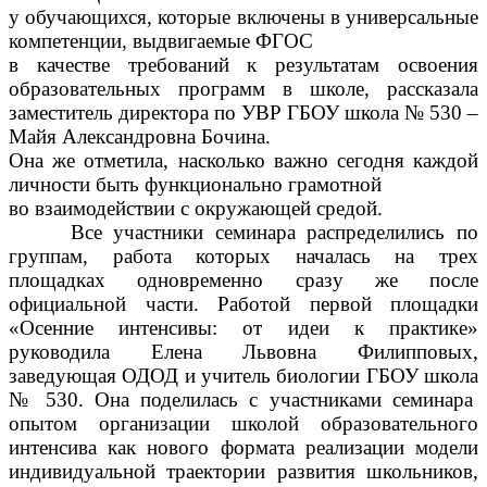
у обучающихся, которые включены в универсальные
компетенции, выдвигаемые ФГОС
в качестве требований к результатам освоения
об
разовательных программ в школе, рассказала
заместитель директора по УВР
ГБОУ школа
№ 530
–
Майя Александровна
Бочина
.
Она же отметила, насколько важно сегодня каждой
личности быть функционально грамотной
во взаимодействии с окружающей средой.
Все
участники семинара распределились по
группам, работа которых началась
на трех
площадках одновременно
сразу же после
официальной части
.
Работой
первой площадки
«Осенние интенсивы: от идеи к практике»
руководила Елена Львовна Филипповых,
заведующая ОДОД и учитель биологии
ГБОУ школа
№ 530
. Она поделилась с участниками семинара
опытом организации
школой
образовательного
интенсива как нового формата
реализации модели
индивидуальной траектории развития школьников,