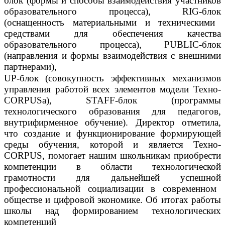
бл
ок (формы и способы взаимодействия участников
образовательного процесса
)
,
RIG-блок
(оснащенность материальными и техническими
средствами для обеспечения качества
образовательного процесса),
PUBLIC-блок
(направления и формы взаимодействия с внешними
партнерами
)
,
UP-блок (совокупность эффективных механизмов
управления работой всех элементов модели
Техно-
CORPUS
а
)
,
STAFF-блок (программы
технологического образования для педагогов
,
внутрифирменное обучение
).
Д
иректор отметила,
что создание и функционирование формирующей
среды обучения
, которой и является
Техно-
CORPUS
,
помогает нашим школьникам
приобрести
компетенции в области технологической
грамотности для дальнейшей успешной
профессиональной социализации в современном
обществе и цифровой экономике.
Об итогах работы
школы
над формированием технологических
компетенций