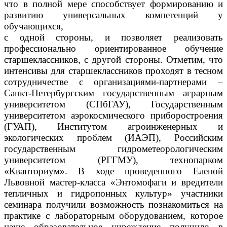
что
в полной мере способствует формированию и
развитию универсальных компетенций у
обучающихся,
с одной стороны, и позволяет реализовать
профессионально ориентированное обучение
старшеклассников, с другой стороны.
Отметим, что
интенсивы для старшеклассников проходят в тесном
сотрудничестве с организациями-партнерами –
Санкт-Петербургским государственным аграрным
университетом (
СПбГАУ
),
Государственным
университетом аэрокосмического приборостроения
(ГУАП)
, Институтом агроинженерных и
экологических проблем (ИАЭП), Российским
государственным гидрометеорологическим
университетом (РГГМУ), технопарком
«
Кванториум
».
В ходе проведенного Еленой
Львовной м
астер-класс
а
«
Энтомофаги и вредители
тепличных и гидропонных культур»
участники
семинара получили
возможность познакомиться на
практике с лабораторным оборудованием, которое
наше образовательное учреждение получило в