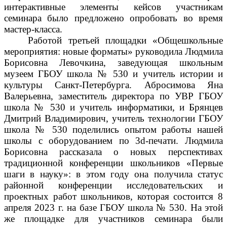
интерактивные элементы кейсов участникам
семинара было предложено опробовать во время
мастер-класса.
Работой третьей площадки «
Общешкольные
мероприятия: новые форматы
»
руководила Людмила
Борисовна Левочкина, заведующая школьным
музеем
ГБОУ школа
№ 530 и учитель истории и
культуры Санкт-Петербурга.
Абросимова Яна
Валерьевна
, зам
еститель
директора по УВР
ГБОУ
школа
№ 530 и
учитель информатики,
и Брянцев
Дмитрий Владимирович
, учитель технологии
ГБОУ
школа
№ 530 поделились
о
пытом работы нашей
школы с оборудованием по 3
d
-печати.
Людмила
Борисовна рассказала о новых перспективах
традиционной конференции школьников
«
Первые
шаги в науку»: в этом году она получила статус
районной конференции исследовательск
их и
проектных работ школьников, которая состоится 8
а
преля 2023 г. на базе ГБОУ школа
№ 530.
На этой
же площадке
для участников семинара были