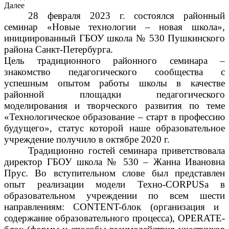
Далее
28 февраля 202
3
г. состоялся
районный
семинар
«Новые технологии – новая школа»
,
инициированный ГБОУ школа № 530 Пушкинского
района Санкт-Петербурга.
Цель традиционного районного семинара
–
знакомство
педагогического сообщества
с
успешным
опытом р
абот
ы
школы
в качестве
районной площадки педагогического
моделирования
и творческого развития по теме
«Технологическое образование – старт в профессию
будущего»
, статус которой наше образовательное
учреждение получило в октябре 2020 г.
Традиционно
гостей семинара
приветствовала
директор
ГБОУ школа № 530
–
Жанна Ивановна
Прус
.
В
о вступительном
слов
е был представлен
опыт реализации
модели Техно-
CORPUS
а
в
образовательном учреждении
по всем шести
направлениям:
CONTENT-блок
(организация и
содержание образовательного процесса),
OPERATE-