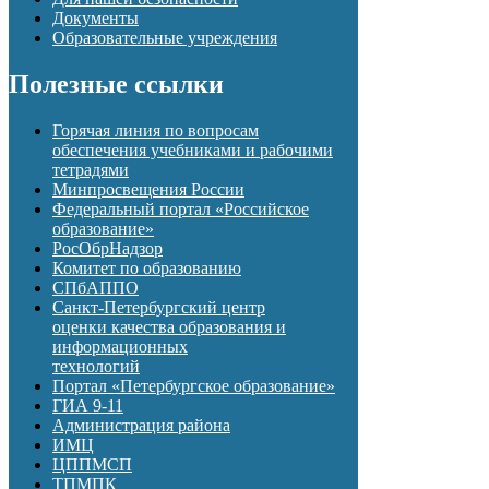
Документы
Образовательные учреждения
Полезные ссылки
Горячая линия по вопросам
обеспечения учебниками и рабочими
тетрадями
Минпросвещения России
Федеральный портал «Российское
образование»
РосОбрНадзор
Комитет по образованию
СПбАППО
Санкт-Петербургский центр
оценки качества образования и
информационных
технологий
Портал «Петербургское образование»
ГИА 9-11
Администрация района
ИМЦ
ЦППМСП
ТПМПК