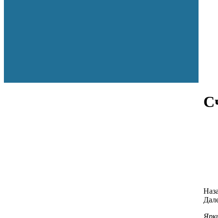
С
Наз
Дал
Ярк