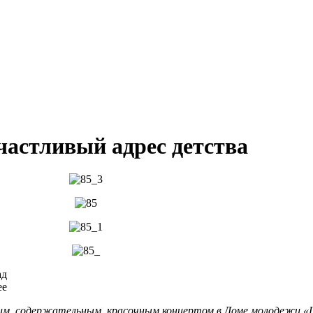
частливый адрес детства
ад
ее
им, содержательным, красочным концертом в Доме молодежи «Ц