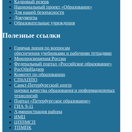
Кадровый резерв
Национальный проект «Образование»
Для нашей безопасности
Документы
Образовательные учреждения
Полезные ссылки
Горячая линия по вопросам
обеспечения учебниками и рабочими тетрадями
Минпросвещения России
Федеральный портал «Российское образование»
РосОбрНадзор
Комитет по образованию
СПбАППО
Санкт-Петербургский центр
оценки качества образования и информационных
технологий
Портал «Петербургское образование»
ГИА 9-11
Администрация района
ИМЦ
ЦППМСП
ТПМПК