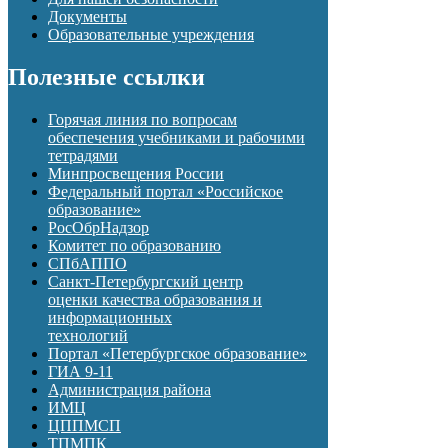
Документы
Образовательные учреждения
Полезные ссылки
Горячая линия по вопросам
обеспечения учебниками и рабочими
тетрадями
Минпросвещения России
Федеральный портал «Российское
образование»
РосОбрНадзор
Комитет по образованию
СПбАППО
Санкт-Петербургский центр
оценки качества образования и
информационных
технологий
Портал «Петербургское образование»
ГИА 9-11
Администрация района
ИМЦ
ЦППМСП
ТПМПК